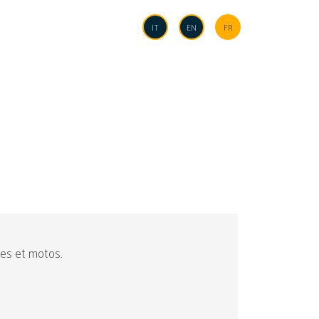
Language
IT
EN
FR
es et motos.