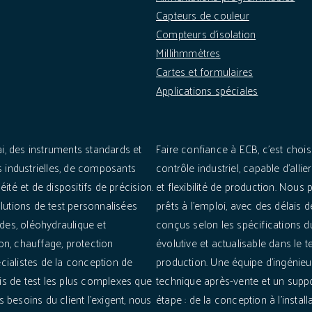
Capteurs de couleur
Compteurs d'isolation
Millihmmètres
Cartes et formulaires
Applications spéciales
i, des instruments standards et
Faire confiance à ECB, c'est choi
 industrielles, de composants
contrôle industriel, capable d'all
té et de dispositifs de précision.
et flexibilité de production. Nou
lutions de test personnalisées
prêts à l'emploi, avec des délais 
des, oléohydraulique et
conçus selon les spécifications du
on, chauffage, protection
évolutive et actualisable dans le 
ialistes de la conception de
production. Une équipe d'ingénieu
is de test les plus complexes que
technique après-vente et un suppo
 besoins du client l'exigent, nous
étape : de la conception à l'instal