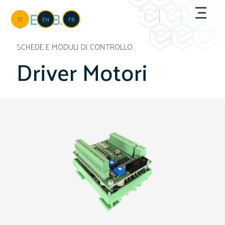
Salta al contenuto principale
Language
IT
EN
FR
SCHEDE E MODULI DI CONTROLLO
Driver Motori